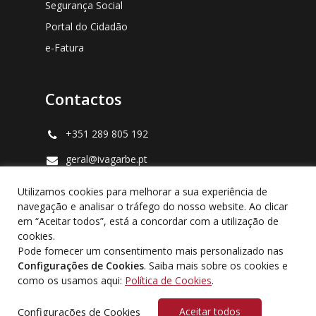
Segurança Social
Portal do Cidadão
e-Fatura
Contactos
+351 289 805 192
geral@ivagarbe.pt
Praceta Mutualidade Popular Lote G R/C
Utilizamos cookies para melhorar a sua experiência de
Dto, 8000-188, Faro.
Ver no mapa
.
navegação e analisar o tráfego do nosso website. Ao clicar
em “Aceitar todos”, está a concordar com a utilização de
cookies.
Pode fornecer um consentimento mais personalizado nas
Configurações de Cookies
. Saiba mais sobre os cookies e
© 2026 Ivagarbe Lda. |
Política de Privacidade
|
Política
como os usamos aqui:
Política de Cookies
.
de Cookies
|
Livro de Reclamações Online
Configurações de Cookies
Aceitar todos