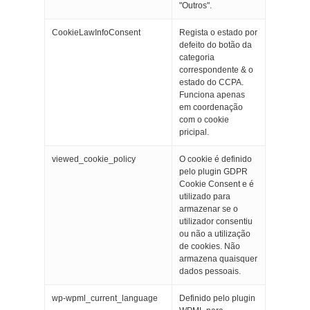
"Outros".
CookieLawInfoConsent
Regista o estado por
defeito do botão da
categoria
correspondente & o
estado do CCPA.
Funciona apenas
em coordenação
com o cookie
pricipal.
viewed_cookie_policy
O cookie é definido
pelo plugin GDPR
Cookie Consent e é
utilizado para
armazenar se o
utilizador consentiu
ou não a utilização
de cookies. Não
armazena quaisquer
dados pessoais.
wp-wpml_current_language
Definido pelo plugin