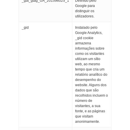
_gat_gtag_UA_201596025_1
Definido pelo
Google para
distinguir os
utilizadores.
_gid
Instalado pelo
Google Analytics,
_gid cookie
armazena
informações sobre
como os visitantes
utilizam um sítio
web, ao mesmo
tempo que cria um
relatório analítico do
desempenho do
website. Alguns dos
dados que são
recolhidos incluem o
número de
visitantes, a sua
fonte, e as páginas
que visitam
anonimamente.