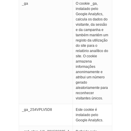
_ga
O cookie _ga,
instalado pelo
Google Analytics,
calcula os dados do
visitante, da sessão
e da campanha e
também mantém um
registo da utilização
do site para o
relatório analítico do
site. O cookie
armazena
informações
anonimamente e
atribui um número
gerado
aleatoriamente para
reconhecer
visitantes únicos.
_ga_2S4VPLV5D8
Este cookie é
instalado pelo
Google Analytics.